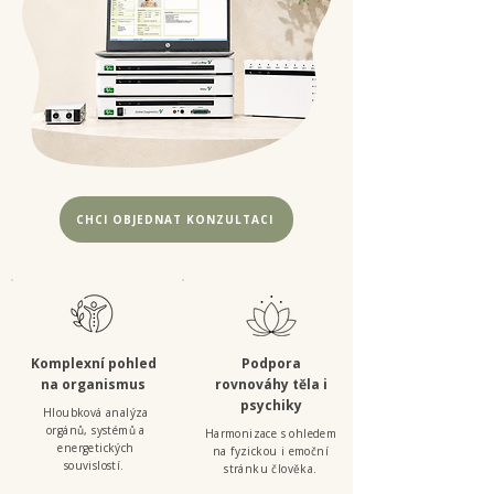
CHCI OBJEDNAT KONZULTACI
Komplexní pohled
Podpora
na organismus
rovnováhy těla i
psychiky
Hloubková analýza
orgánů, systémů a
Harmonizace s ohledem
energetických
na fyzickou i emoční
souvislostí.
stránku člověka.