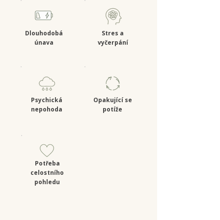
Dlouhodobá
Stres a
únava
vyčerpání
Psychická
Opakující se
nepohoda
potíže
Potřeba
celostního
pohledu