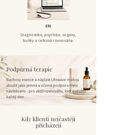
ERI
Diagnostika, psychika, orgány,
buňky a celková rovnováha.
Podpůrná terapie
Bachovy esence a náplast Lifewave mohou
sloužit jako jemná a účinná podpora mezi
návštěvami - pro větší rovnováhu, klid a vitalitu
každý den.
Kdy klienti nejčastěji
přicházejí