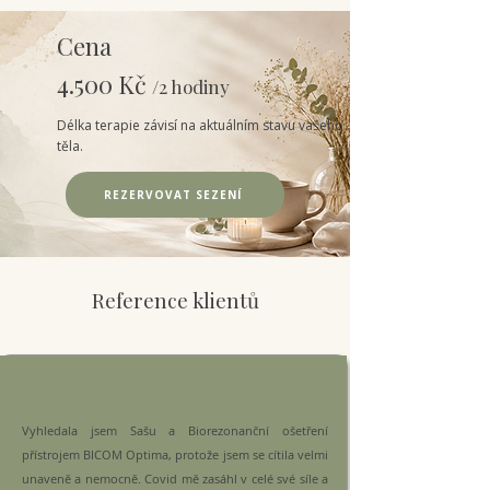
Cena
4.500 Kč
/2 hodiny
Délka terapie závisí na aktuálním stavu vašeho
těla.
REZERVOVAT SEZENÍ
Reference klientů
Vyhledala jsem Sašu a Biorezonanční ošetření
přístrojem BICOM Optima, protože jsem se cítila velmi
unaveně a nemocně. Covid mě zasáhl v celé své síle a