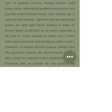
bylo mi opravdu mizerně. Horečka, bolesti, velká
únava, kašel, neschopnost pořádně usnout a do toho
psychika zcela rozložená. Pocity obav, strachu, jak to
celé moje tělo zvládne... Nemohla jsem ani sama přijet
autem, jak jsem byla šíleně unavená a slabá. Po
prvním sezení na BICOMU se mi ulevilo psychicky, a
tak jsem se mohla podívat na nemoc více v klidu.
Další sezení postupně zmírnila teploty, kašel i únavu.
Frekvence, se kterými BICOMU pracuje, dokáží nejen
tělo psychicky uklidnit, ale zharmonizovat i fyzické
tělo a zbavit ho veškerých virů a oslabených orgánů.
Postupně jsem se dostala do své kondice bez
jakýchkoliv následků.
Mgr. Markéta Lízálková
K Saše jsem přišla s dcerou, která se od 5 let nárazové
dusila kašlem a nemohla se pořádně nadechnout,