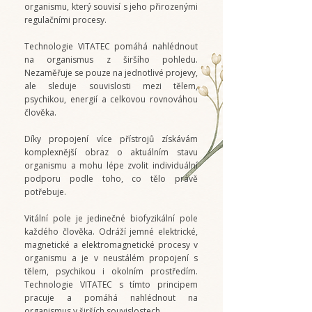
organismu, který souvisí s jeho přirozenými
regulačními procesy.
Technologie VITATEC pomáhá nahlédnout
na organismus z širšího pohledu.
Nezaměřuje se pouze na jednotlivé projevy,
ale sleduje souvislosti mezi tělem,
psychikou, energií a celkovou rovnováhou
člověka.
Díky propojení více přístrojů získávám
komplexnější obraz o aktuálním stavu
organismu a mohu lépe zvolit individuální
podporu podle toho, co tělo právě
potřebuje.
Vitální pole je jedinečné biofyzikální pole
každého člověka. Odráží jemné elektrické,
magnetické a elektromagnetické procesy v
organismu a je v neustálém propojení s
tělem, psychikou i okolním prostředím.
Technologie VITATEC s tímto principem
pracuje a pomáhá nahlédnout na
organismus v širších souvislostech.